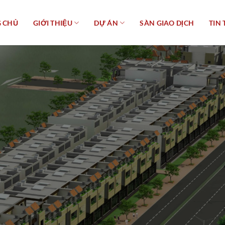
 CHỦ
GIỚI THIỆU
DỰ ÁN
SÀN GIAO DỊCH
TIN 