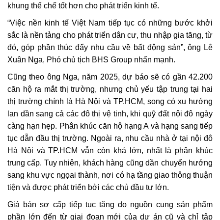
khung thể chế tốt hơn cho phát triển kinh tế.
“Việc nền kinh tế Việt Nam tiếp tục có những bước khởi
sắc là nền tảng cho phát triển dân cư, thu nhập gia tăng, từ
đó, góp phần thúc đẩy nhu cầu về bất động sản”, ông Lê
Xuân Nga, Phó chủ tịch BHS Group nhấn mạnh.
Cũng theo ông Nga, năm 2025, dự báo sẽ có gần 42.200
căn hộ ra mắt thị trường, nhưng chủ yếu tập trung tại hai
thị trường chính là Hà Nội và TP.HCM, song có xu hướng
lan dần sang cả các đô thị vệ tinh, khi quỹ đất nội đô ngày
càng hạn hẹp. Phân khúc căn hộ hạng A và hạng sang tiếp
tục dẫn đầu thị trường. Ngoài ra, nhu cầu nhà ở tại nội đô
Hà Nội và TP.HCM vẫn còn khá lớn, nhất là phân khúc
trung cấp. Tuy nhiên, khách hàng cũng dần chuyển hướng
sang khu vực ngọai thành, nơi có hạ tầng giao thông thuận
tiện và được phát triển bởi các chủ đầu tư lớn.
Giá bán sơ cấp tiếp tục tăng do nguồn cung sản phẩm
phần lớn đến từ giai đoạn mới của dự án cũ và chỉ tập