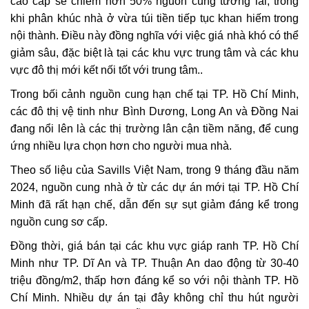
cao cấp sẽ chiếm hơn 50% nguồn cung tương lai, trong
khi phân khúc nhà ở vừa túi tiền tiếp tục khan hiếm trong
nội thành. Điều này đồng nghĩa với việc giá nhà khó có thể
giảm sâu, đặc biệt là tại các khu vực trung tâm và các khu
vực đô thị mới kết nối tốt với trung tâm..
Trong bối cảnh nguồn cung hạn chế tại TP. Hồ Chí Minh,
các đô thị vệ tinh như Bình Dương, Long An và Đồng Nai
đang nổi lên là các thị trường lân cận tiềm năng, để cung
ứng nhiều lựa chọn hơn cho người mua nhà.
Theo số liệu của Savills Việt Nam, trong 9 tháng đầu năm
2024, nguồn cung nhà ở từ các dự án mới tại TP. Hồ Chí
Minh đã rất hạn chế, dẫn đến sự sụt giảm đáng kể trong
nguồn cung sơ cấp.
Đồng thời, giá bán tại các khu vực giáp ranh TP. Hồ Chí
Minh như TP. Dĩ An và TP. Thuận An dao động từ 30-40
triệu đồng/m2, thấp hơn đáng kể so với nội thành TP. Hồ
Chí Minh. Nhiều dự án tại đây không chỉ thu hút người