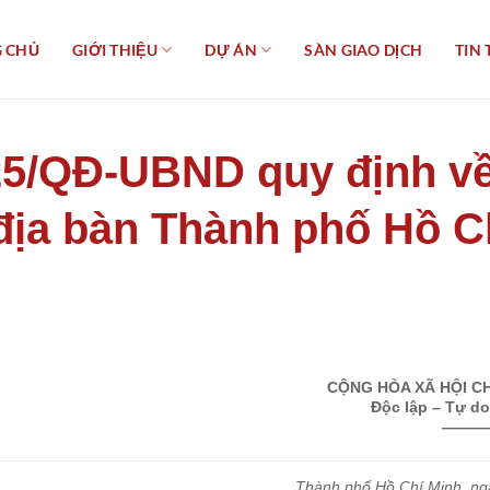
 CHỦ
GIỚI THIỆU
DỰ ÁN
SÀN GIAO DỊCH
TIN 
25/QĐ-UBND quy định về
 địa bàn Thành phố Hồ C
CỘNG HÒA XÃ HỘI CH
Độc lập – Tự d
———
Thành phố Hồ Chí Minh, ng