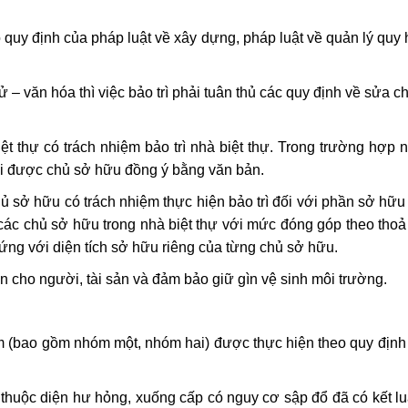
o quy định của pháp luật về xây dựng, pháp luật về quản lý quy 
 sử – văn hóa thì việc bảo trì phải tuân thủ các quy định về sửa 
iệt thự có trách nhiệm bảo trì nhà biệt thự. Trong trường hợ
hải được chủ sở hữu đồng ý bằng văn bản.
hủ sở hữu có trách nhiệm thực hiện bảo trì đối với phần sở hữu
 các chủ sở hữu trong nhà biệt thự với mức đóng góp theo tho
ứng với diện tích sở hữu riêng của từng chủ sở hữu.
àn cho người, tài sản và đảm bảo giữ gìn vệ sinh môi trường.
m (bao gồm nhóm một, nhóm hai) được thực hiện theo quy định 
 thuộc diện hư hỏng, xuống cấp có nguy cơ sập đổ đã có kết l