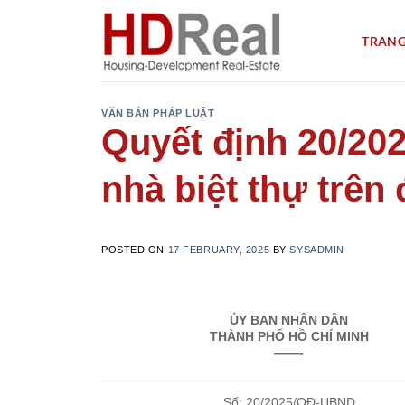
Skip
to
TRANG
content
VĂN BẢN PHÁP LUẬT
Quyết định 20/20
nhà biệt thự trên
POSTED ON
17 FEBRUARY, 2025
BY
SYSADMIN
ỦY BAN NHÂN DÂN
THÀNH PHỐ HỒ CHÍ MINH
——-
Số: 20/2025/QĐ-UBND