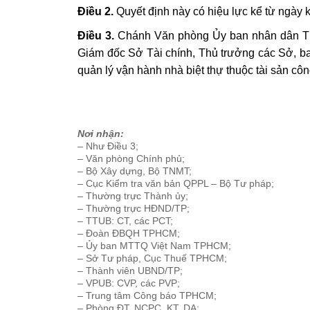
Điều 2.
Quyết định này có hiệu lực kể từ ngày 
Điều 3.
Chánh Văn phòng Ủy ban nhân dân Thà
Giám đốc Sở Tài chính, Thủ trưởng các Sở, b
quản lý vận hành nhà biệt thự thuộc tài sản côn
Nơi nhận:
– Như Điều 3;
– Văn phòng Chính phủ;
– Bộ Xây dựng, Bộ TNMT;
– Cục Kiểm tra văn bản QPPL – Bộ Tư pháp;
– Thường trực Thành ủy;
– Thường trực HĐND/TP;
– TTUB: CT, các PCT;
– Đoàn ĐBQH TPHCM;
– Ủy ban MTTQ Việt Nam TPHCM;
– Sở Tư pháp, Cục Thuế TPHCM;
– Thành viên UBND/TP;
– VPUB: CVP, các PVP;
– Trung tâm Công báo TPHCM;
– Phòng ĐT, NCPC, KT, DA;