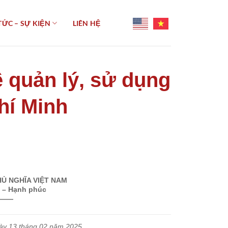
TỨC – SỰ KIỆN
LIÊN HỆ
 quản lý, sử dụng
hí Minh
Ủ NGHĨA VIỆT NAM
o – Hạnh phúc
——
ày 13 tháng 02 năm 2025