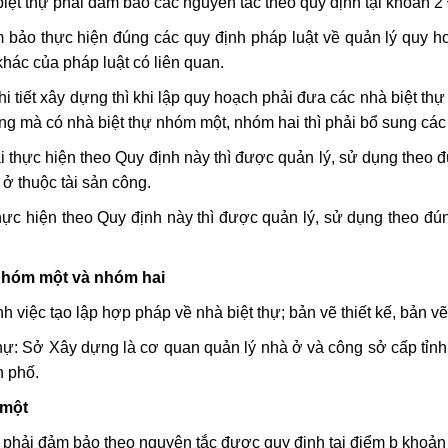
 biệt thự phải đảm bảo các nguyên tắc theo quy định tại khoản 
bảo thực hiện đúng các quy định pháp luật về quản lý quy hoạc
khác của pháp luật có liên quan.
 tiết xây dựng thì khi lập quy hoạch phải đưa các nhà biệt th
ựng mà có nhà biệt thự nhóm một, nhóm hai thì phải bổ sung các
ài thực hiện theo Quy định này thì được quản lý, sử dụng theo 
 ở thuộc tài sản công.
thực hiện theo Quy định này thì được quản lý, sử dụng theo đú
ự nhóm một và nhóm hai
 việc tạo lập hợp pháp về nhà biệt thự; bản vẽ thiết kế, bản v
hự: Sở Xây dựng là cơ quan quản lý nhà ở và công sở cấp tỉnh,
h phố.
 một
 phải đảm bảo theo nguyên tắc được quy định tại điểm b khoản