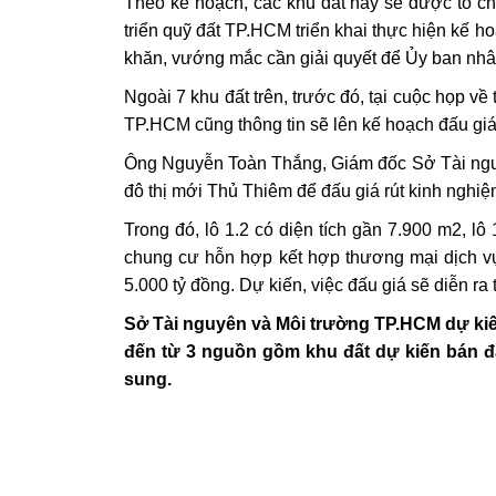
Theo kế hoạch, các khu đất này sẽ được tổ c
triển quỹ đất TP.HCM triển khai thực hiện kế h
khăn, vướng mắc cần giải quyết để Ủy ban nhâ
Ngoài 7 khu đất trên, trước đó, tại cuộc họp về
TP.HCM cũng thông tin sẽ lên kế hoạch đấu giá 
Ông Nguyễn Toàn Thắng, Giám đốc Sở Tài nguy
đô thị mới Thủ Thiêm để đấu giá rút kinh nghiệm
Trong đó, lô 1.2 có diện tích gần 7.900 m2, 
chung cư hỗn hợp kết hợp thương mại dịch vụ
5.000 tỷ đồng. Dự kiến, việc đấu giá sẽ diễn ra
Sở Tài nguyên và Môi trường TP.HCM dự kiến
đến từ 3 nguồn gồm khu đất dự kiến bán đấu
sung.