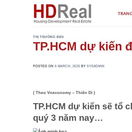
Skip
to
TRANG
content
THỊ TRƯỜNG BĐS
TP.HCM dự kiến đ
POSTED ON
6 MARCH, 2025
BY
SYSADMIN
( Theo Vneconomy – Thiên Di )
TP.HCM dự kiến sẽ tổ c
quý 3 năm nay…