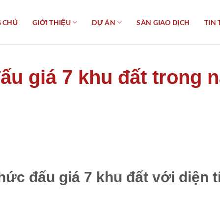
 CHỦ
GIỚI THIỆU
DỰ ÁN
SÀN GIAO DỊCH
TIN 
ấu giá 7 khu đất trong 
hức đấu giá 7 khu đất với diện 