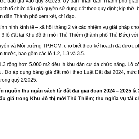
hức đấu giá vào quý 3/2025. Ủy ban nhân dân Thành phố giao
oạch tổ chức đấu giá quyền sử dụng đất theo quy định; kịp thời 
n dân Thành phố xem xét, chỉ đạo.
 tình hình kinh tế – xã hội tháng 2 và các nhiệm vụ giải pháp 
3 lô đất tại Khu đô thị mới Thủ Thiêm (thành phố Thủ Đức) với
ên và Môi trường TP.HCM, cho biết theo kế hoạch đã được phê
 trước, bao gồm các lô 1.2, 1.3 và 3.5.
lô 1.3 rộng hơn 5.000 m2 đều là khu dân cư đa chức năng. Lô 
. Do áp dụng bảng giá đất mới theo Luật Đất đai 2024, mức 
 trong quý 2/2025.
 nguồn thu ngân sách từ đất đai giai đoạn 2024 – 2025 là 
 giá trong Khu đô thị mới Thủ Thiêm; thu nghĩa vụ tài ch